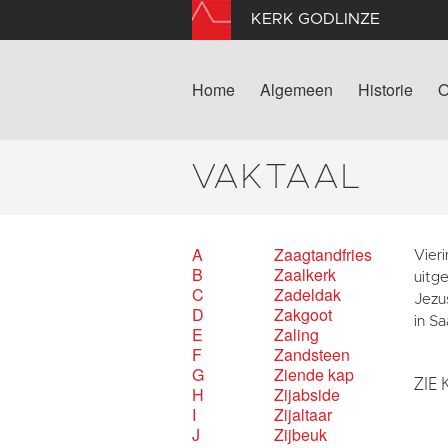
KERK GODLINZE
Home
Algemeen
Historie
O
VAKTAAL
A
Zaagtandfries
Vieri
B
Zaalkerk
uitge
C
Zadeldak
Jezus
D
Zakgoot
in S
E
Zaling
F
Zandsteen
G
Ziende kap
ZIE 
H
Zijabside
I
Zijaltaar
J
Zijbeuk