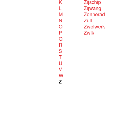
K
Zijschip
L
Zijwang
M
Zonnerad
N
Zuil
O
Zwelwerk
P
Zwik
Q
R
S
T
U
V
W
Z