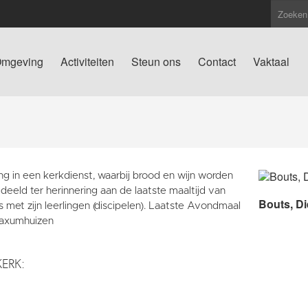
mgeving
Activiteiten
Steun ons
Contact
Vaktaal
ng in een kerkdienst, waarbij brood en wijn worden
deeld ter herinnering aan de laatste maaltijd van
Bouts, Di
 met zijn leerlingen (discipelen). Laatste Avondmaal
aaxumhuizen
KERK: