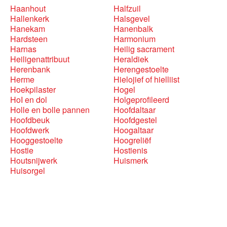
Haanhout
Halfzuil
Hallenkerk
Halsgevel
Hanekam
Hanenbalk
Hardsteen
Harmonium
Harnas
Heilig sacrament
Heiligenattribuut
Heraldiek
Herenbank
Herengestoelte
Herme
Hielojief of hielliist
Hoekpilaster
Hogel
HoI en dol
Holgeprofileerd
Holle en bolle pannen
Hoofdaltaar
Hoofdbeuk
Hoofdgestel
Hoofdwerk
Hoogaltaar
Hooggestoelte
Hoogreliëf
Hostie
Hostienis
Houtsnijwerk
Huismerk
Huisorgel