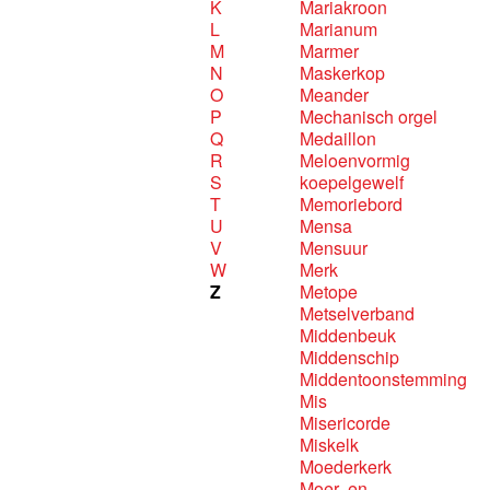
K
Mariakroon
L
Marianum
M
Marmer
N
Maskerkop
O
Meander
P
Mechanisch orgel
Q
Medaillon
R
Meloenvormig
S
koepelgewelf
T
Memoriebord
U
Mensa
V
Mensuur
W
Merk
Z
Metope
Metselverband
Middenbeuk
Middenschip
Middentoonstemming
Mis
Misericorde
Miskelk
Moederkerk
Moer- en