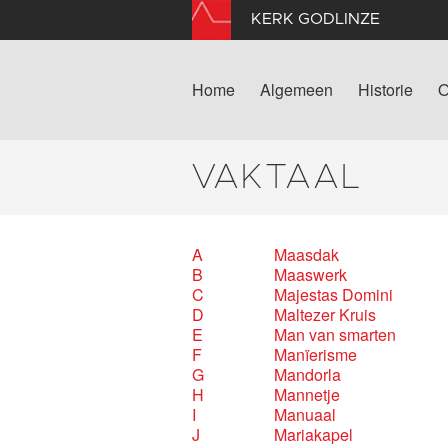
KERK GODLINZE
Home
Algemeen
Historie
O
VAKTAAL
A
Maasdak
B
Maaswerk
C
Majestas Domini
D
Maltezer Kruis
E
Man van smarten
F
Manïerisme
G
Mandorla
H
Mannetje
I
Manuaal
J
Mariakapel