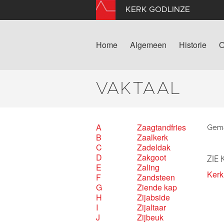
KERK GODLINZE
Home
Algemeen
Historie
O
VAKTAAL
A
Zaagtandfries
Gemaa
B
Zaalkerk
C
Zadeldak
D
Zakgoot
ZIE 
E
Zaling
Ker
F
Zandsteen
G
Ziende kap
H
Zijabside
I
Zijaltaar
J
Zijbeuk