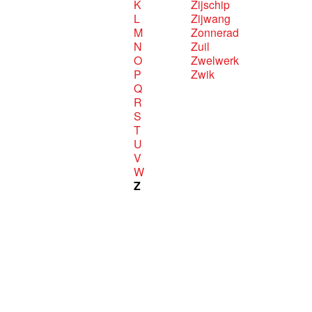
K
Zijschip
L
Zijwang
M
Zonnerad
N
Zuil
O
Zwelwerk
P
Zwik
Q
R
S
T
U
V
W
Z