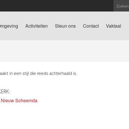
mgeving
Activiteiten
Steun ons
Contact
Vaktaal
kt in een stijl die reeds achterhaald is.
KERK:
k Nieuw Scheemda