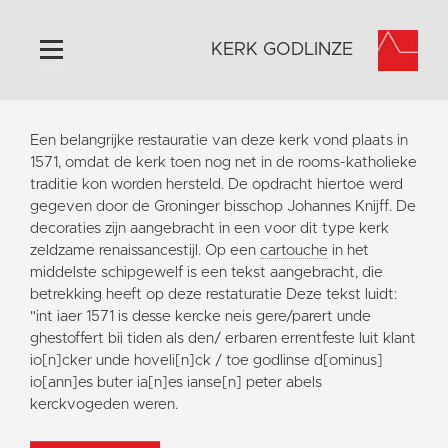
KERK GODLINZE
Home
Een belangrijke restauratie van deze kerk vond plaats in
Algemeen
1571, omdat de kerk toen nog net in de rooms-katholieke
traditie kon worden hersteld. De opdracht hiertoe werd
Historie
gegeven door de Groninger bisschop Johannes Knijff. De
Omgeving
decoraties zijn aangebracht in een voor dit type kerk
zeldzame renaissancestijl. Op een
cartouche
in het
Activiteiten
middelste schipgewelf is een tekst aangebracht, die
Steun ons
betrekking heeft op deze restaturatie Deze tekst luidt:
"int iaer 1571 is desse kercke neis gere/parert unde
Contact
ghestoffert bii tiden als den/ erbaren errentfeste luit klant
Vaktaal
io[n]cker unde hoveli[n]ck / toe godlinse d[ominus]
io[ann]es buter ia[n]es ianse[n] peter abels
kerckvogeden weren.