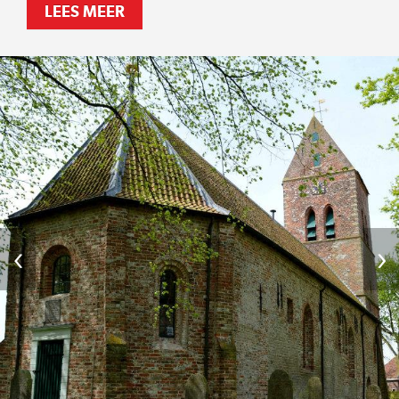
LEES MEER
‹
›