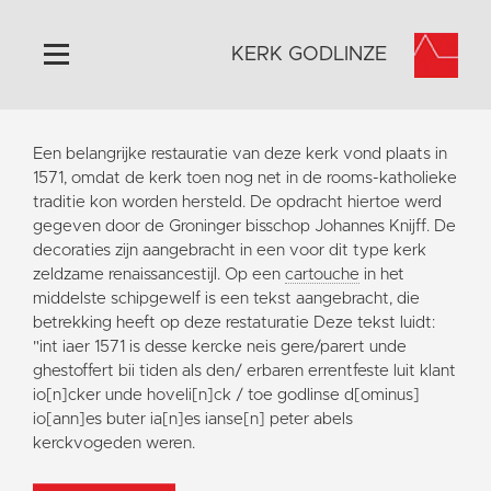
KERK GODLINZE
Home
Een belangrijke restauratie van deze kerk vond plaats in
Algemeen
1571, omdat de kerk toen nog net in de rooms-katholieke
traditie kon worden hersteld. De opdracht hiertoe werd
Historie
gegeven door de Groninger bisschop Johannes Knijff. De
Omgeving
decoraties zijn aangebracht in een voor dit type kerk
zeldzame renaissancestijl. Op een
cartouche
in het
Activiteiten
middelste schipgewelf is een tekst aangebracht, die
Steun ons
betrekking heeft op deze restaturatie Deze tekst luidt:
"int iaer 1571 is desse kercke neis gere/parert unde
Contact
ghestoffert bii tiden als den/ erbaren errentfeste luit klant
Vaktaal
io[n]cker unde hoveli[n]ck / toe godlinse d[ominus]
io[ann]es buter ia[n]es ianse[n] peter abels
kerckvogeden weren.