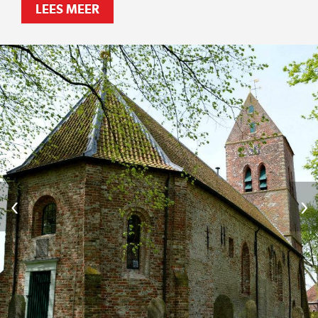
LEES MEER
‹
›