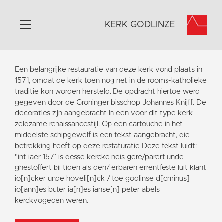
KERK GODLINZE
Home
Een belangrijke restauratie van deze kerk vond plaats in
Algemeen
1571, omdat de kerk toen nog net in de rooms-katholieke
traditie kon worden hersteld. De opdracht hiertoe werd
Historie
gegeven door de Groninger bisschop Johannes Knijff. De
Omgeving
decoraties zijn aangebracht in een voor dit type kerk
zeldzame renaissancestijl. Op een
cartouche
in het
Activiteiten
middelste schipgewelf is een tekst aangebracht, die
Steun ons
betrekking heeft op deze restaturatie Deze tekst luidt:
"int iaer 1571 is desse kercke neis gere/parert unde
Contact
ghestoffert bii tiden als den/ erbaren errentfeste luit klant
Vaktaal
io[n]cker unde hoveli[n]ck / toe godlinse d[ominus]
io[ann]es buter ia[n]es ianse[n] peter abels
kerckvogeden weren.