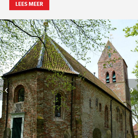
LEES MEER
‹
›