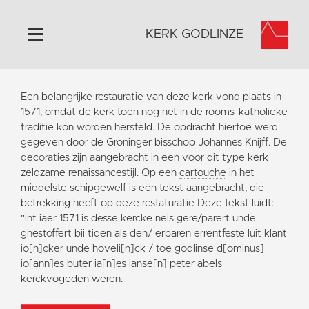
KERK GODLINZE
Home
Een belangrijke restauratie van deze kerk vond plaats in
Algemeen
1571, omdat de kerk toen nog net in de rooms-katholieke
traditie kon worden hersteld. De opdracht hiertoe werd
Historie
gegeven door de Groninger bisschop Johannes Knijff. De
Omgeving
decoraties zijn aangebracht in een voor dit type kerk
zeldzame renaissancestijl. Op een
cartouche
in het
Activiteiten
middelste schipgewelf is een tekst aangebracht, die
Steun ons
betrekking heeft op deze restaturatie Deze tekst luidt:
"int iaer 1571 is desse kercke neis gere/parert unde
Contact
ghestoffert bii tiden als den/ erbaren errentfeste luit klant
Vaktaal
io[n]cker unde hoveli[n]ck / toe godlinse d[ominus]
io[ann]es buter ia[n]es ianse[n] peter abels
kerckvogeden weren.