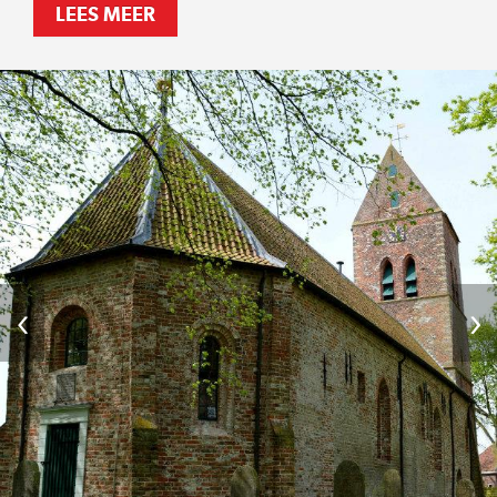
LEES MEER
‹
›