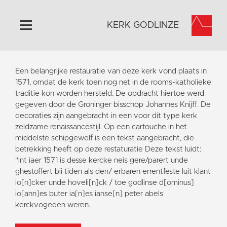
KERK GODLINZE
Home
Een belangrijke restauratie van deze kerk vond plaats in
Algemeen
1571, omdat de kerk toen nog net in de rooms-katholieke
traditie kon worden hersteld. De opdracht hiertoe werd
Historie
gegeven door de Groninger bisschop Johannes Knijff. De
Omgeving
decoraties zijn aangebracht in een voor dit type kerk
zeldzame renaissancestijl. Op een
cartouche
in het
Activiteiten
middelste schipgewelf is een tekst aangebracht, die
Steun ons
betrekking heeft op deze restaturatie Deze tekst luidt:
"int iaer 1571 is desse kercke neis gere/parert unde
Contact
ghestoffert bii tiden als den/ erbaren errentfeste luit klant
Vaktaal
io[n]cker unde hoveli[n]ck / toe godlinse d[ominus]
io[ann]es buter ia[n]es ianse[n] peter abels
kerckvogeden weren.