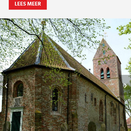
LEES MEER
‹
›