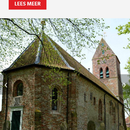
LEES MEER
‹
›