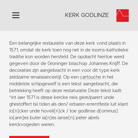
KERK GODLINZE
Home
Een belangrijke restauratie van deze kerk vond plaats in
Algemeen
1571, omdat de kerk toen nog net in de rooms-katholieke
traditie kon worden hersteld. De opdracht hiertoe werd
Historie
gegeven door de Groninger bisschop Johannes Knijff. De
Omgeving
decoraties zijn aangebracht in een voor dit type kerk
zeldzame renaissancestijl. Op een
cartouche
in het
Activiteiten
middelste schipgewelf is een tekst aangebracht, die
Steun ons
betrekking heeft op deze restaturatie Deze tekst luidt:
"int iaer 1571 is desse kercke neis gere/parert unde
Contact
ghestoffert bii tiden als den/ erbaren errentfeste luit klant
Vaktaal
io[n]cker unde hoveli[n]ck / toe godlinse d[ominus]
io[ann]es buter ia[n]es ianse[n] peter abels
kerckvogeden weren.