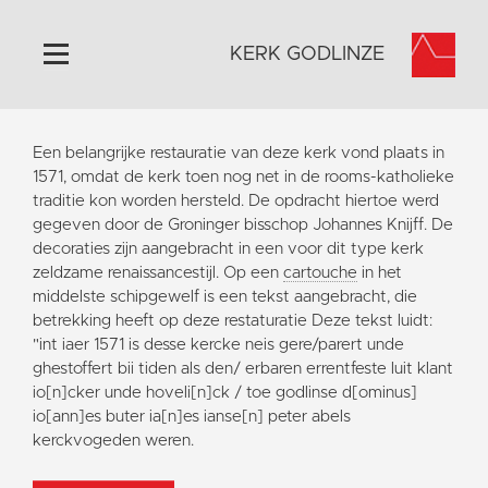
KERK GODLINZE
Home
Een belangrijke restauratie van deze kerk vond plaats in
Algemeen
1571, omdat de kerk toen nog net in de rooms-katholieke
traditie kon worden hersteld. De opdracht hiertoe werd
Historie
gegeven door de Groninger bisschop Johannes Knijff. De
Omgeving
decoraties zijn aangebracht in een voor dit type kerk
zeldzame renaissancestijl. Op een
cartouche
in het
Activiteiten
middelste schipgewelf is een tekst aangebracht, die
Steun ons
betrekking heeft op deze restaturatie Deze tekst luidt:
"int iaer 1571 is desse kercke neis gere/parert unde
Contact
ghestoffert bii tiden als den/ erbaren errentfeste luit klant
Vaktaal
io[n]cker unde hoveli[n]ck / toe godlinse d[ominus]
io[ann]es buter ia[n]es ianse[n] peter abels
kerckvogeden weren.