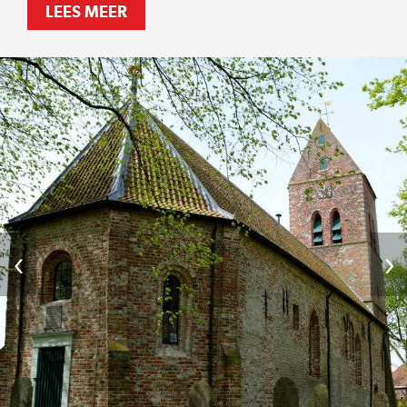
LEES MEER
‹
›