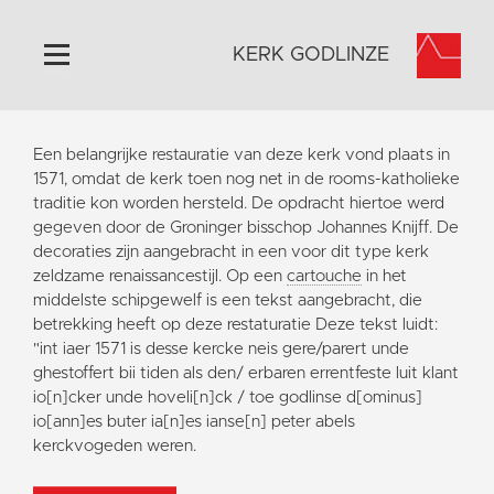
KERK GODLINZE
Home
Een belangrijke restauratie van deze kerk vond plaats in
Algemeen
1571, omdat de kerk toen nog net in de rooms-katholieke
traditie kon worden hersteld. De opdracht hiertoe werd
Historie
gegeven door de Groninger bisschop Johannes Knijff. De
Omgeving
decoraties zijn aangebracht in een voor dit type kerk
zeldzame renaissancestijl. Op een
cartouche
in het
Activiteiten
middelste schipgewelf is een tekst aangebracht, die
Steun ons
betrekking heeft op deze restaturatie Deze tekst luidt:
"int iaer 1571 is desse kercke neis gere/parert unde
Contact
ghestoffert bii tiden als den/ erbaren errentfeste luit klant
Vaktaal
io[n]cker unde hoveli[n]ck / toe godlinse d[ominus]
io[ann]es buter ia[n]es ianse[n] peter abels
kerckvogeden weren.