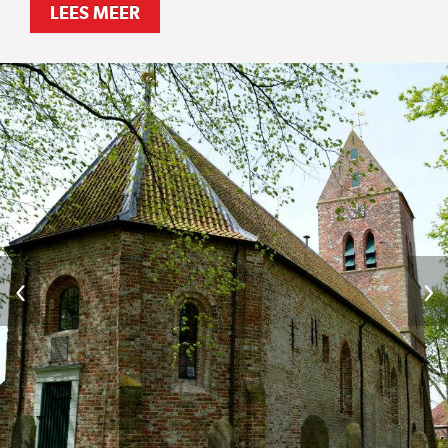
LEES MEER
‹
›