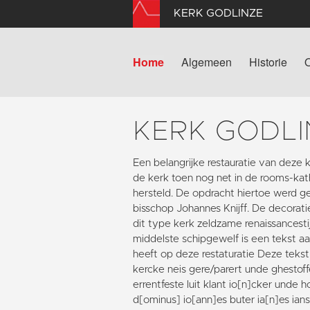
KERK GODLINZE
Home
Algemeen
Historie
KERK GODLI
Een belangrijke restauratie van deze 
de kerk toen nog net in de rooms-kat
hersteld. De opdracht hiertoe werd 
bisschop Johannes Knijff. De decorati
dit type kerk zeldzame renaissancesti
middelste schipgewelf is een tekst a
heeft op deze restaturatie Deze tekst l
kercke neis gere/parert unde ghestoffe
errentfeste luit klant io[n]cker unde h
d[ominus] io[ann]es buter ia[n]es ian