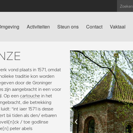
Omgeving
Activiteiten
Steun ons
Contact
Vaktaal
NZE
kerk vond plaats in 1571, omdat
holieke traditie kon worden
gegeven door de Groninger
es zijn aangebracht in een voor
jl. Op een
cartouche
in het
angebracht, die betrekking
uidt: "int iaer 1571 is desse
rt bii tiden als den/ erbaren
‹
oveli[n]ck / toe godlinse
se[n] peter abels