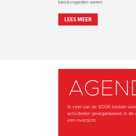
kerckvogeden weren.
LEES MEER
AGEN
In veel van de SOGK-kerken wor
activiteiten georganiseerd. In de
een overzicht.