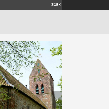
ZOEK
›